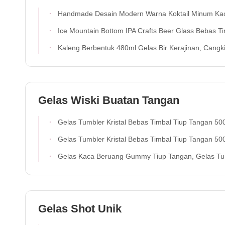
Handmade Desain Modern Warna Koktail Minum Kaca Custom Confetti Minuman Highball K
Ice Mountain Bottom IPA Crafts Beer Glass Bebas T
Kaleng Berbentuk 480ml Gelas Bir Kerajinan, Cangkir Bir Kerajin
Gelas Wiski Buatan Tangan
Gelas Tumbler Kristal Bebas Timbal Tiup Tangan 500ml - Gelas Minum Artisan Untuk Wiski Dan Ju
Gelas Tumbler Kristal Bebas Timbal Tiup Tangan 500ml - Gelas Minum Artisan Untuk Wiski Dan Ju
Gelas Kaca Beruang Gummy Tiup Tangan, Gelas Tumbler Bening 400ml Dengan Beruang Berwarna-Warni Lucu, Gelas Jus Wiski Seru Untuk Anak-Anak Dewasa, Hadiah Barwar
Gelas Shot Unik