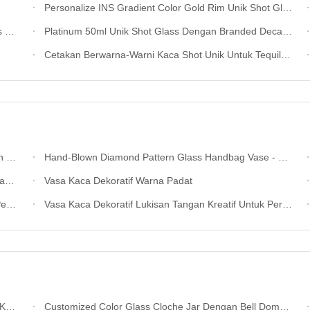
Personalize INS Gradient Color Gold Rim Unik Shot Glass Set
zi
Platinum 50ml Unik Shot Glass Dengan Branded Decal Logo
Cetakan Berwarna-Warni Kaca Shot Unik Untuk Tequila Fiesta
nal
Hand-Blown Diamond Pattern Glass Handbag Vase - Versatile Dekorasi Pusat Untuk Rumah & Wedding Dekorasi
an
Vasa Kaca Dekoratif Warna Padat
ta
Vasa Kaca Dekoratif Lukisan Tangan Kreatif Untuk Pernikahan
bal
Customized Color Glass Cloche Jar Dengan Bell Dome Glass Lid Untuk Candle Wax