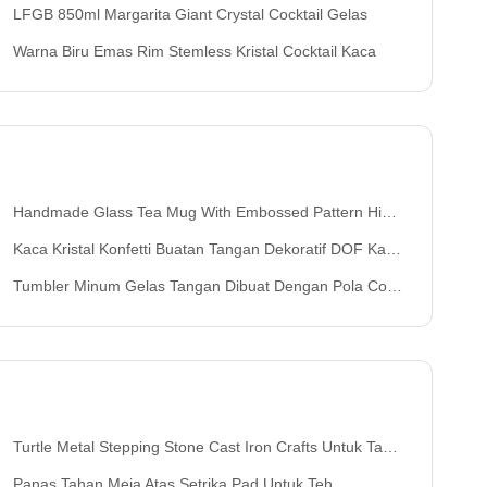
LFGB 850ml Margarita Giant Crystal Cocktail Gelas
Warna Biru Emas Rim Stemless Kristal Cocktail Kaca
Handmade Glass Tea Mug With Embossed Pattern High Borosilicate GlassTea Cup Tumbler Minum Gelas
Kaca Kristal Konfetti Buatan Tangan Dekoratif DOF Kaca Tumbler Gelas Air Meksiko Rock Glass Cup Pesta Pernikahan Hadiah Anggur
Tumbler Minum Gelas Tangan Dibuat Dengan Pola Confetti Bermimpi Dan Desain Buah Yang Membawa Sukacita Untuk Pengaturan Meja Anda
Turtle Metal Stepping Stone Cast Iron Crafts Untuk Taman
Panas Tahan Meja Atas Setrika Pad Untuk Teh