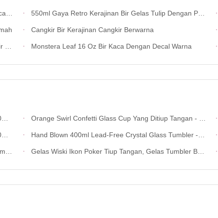
aca
550ml Gaya Retro Kerajinan Bir Gelas Tulip Dengan Pegangan Bawah
imah
Cangkir Bir Kerajinan Cangkir Berwarna
an
Monstera Leaf 16 Oz Bir Kaca Dengan Decal Warna
s
Orange Swirl Confetti Glass Cup Yang Ditiup Tangan - Cangkir Minum Kerajinan Untuk Wiski Dan Koktail
s
Hand Blown 400ml Lead-Free Crystal Glass Tumbler - Serbaguna Whiskey Glass Untuk Jus Dan Kopi
e Lucu
Gelas Wiski Ikon Poker Tiup Tangan, Gelas Tumbler Bening 400ml Dengan Simbol Hati, Sekop, Keriting & Wajik, Gelas Old Fashioned Untuk Wiski, Koktail, Jus