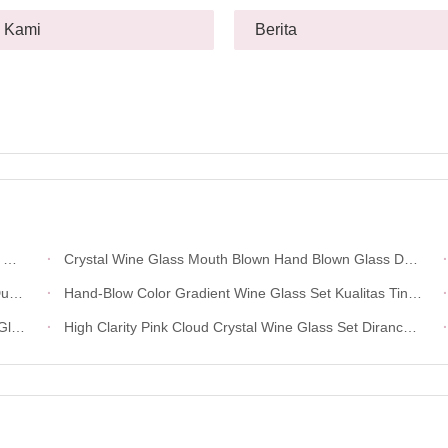
 Kami
Berita
n
Crystal Wine Glass Mouth Blown Hand Blown Glass Dengan Color Gradient Dan Multiple Size Options Ideal Untuk Pesta Dan Hadiah
umah
Hand-Blow Color Gradient Wine Glass Set Kualitas Tinggi Kristal Wine Glass Untuk Hadiah Untuk Weeding
husus
High Clarity Pink Cloud Crystal Wine Glass Set Dirancang Untuk Di Restoran Bar Dan Acara Mencicipi Anggur Menawarkan Presentasi Yang Unggul