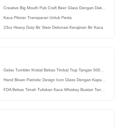
Creative Big Mouth Pub Craft Beer Glass Dengan Dekorasi Logo Lingkaran
Kaca Pilsner Transparan Untuk Pesta
23oz Heavy Duty Bir Stein Dekorasi Kerajinan Bir Kaca
Gelas Tumbler Kristal Bebas Timbal Tiup Tangan 500ml - Gelas Minum Artisan Untuk Wiski Dan Jus
Hand Blown Patriotic Design Icon Glass Dengan Kapasitas 400ml - Clear Tumbler Untuk Whiskey Dan Cocktail
FDA Bebas Timah Tuliskan Kaca Whiskey Buatan Tangan Mengubah Dasar