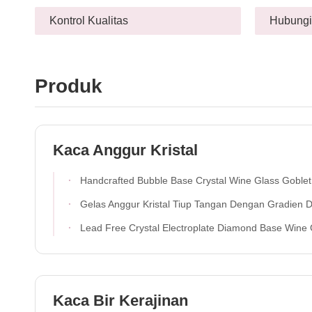
Kontrol Kualitas
Hubungi
Produk
Kaca Anggur Kristal
Handcrafted Bubble Base Crystal Wine Glass Goblet Dengan Lead Free Crystal Glass Untuk Makan Yang Elega
Gelas Anggur Kristal Tiup Tangan Dengan Gradien Dua Warna Dan Dasar Buram Untuk Anggur Koktail 400ml & Dekorasi R
Lead Free Crystal Electroplate Diamond Base Wine Glass Set Featuring Modern Art Style Unik Sempurna Untuk Makan Elegan Dan Acara K
Kaca Bir Kerajinan