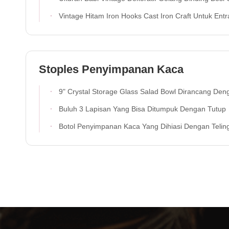
Vintage Hitam Iron Hooks Cast Iron Craft Untuk Entranc
Stoples Penyimpanan Kaca
9" Crystal Storage Glass Salad Bowl Dirancang Dengan Hand Blown Crystal Glass Dan Stand Kayu Padat Mempamerkan Puncak Dasar Yang Meningkatkan Pengalaman
Buluh 3 Lapisan Yang Bisa Ditumpuk Dengan Tutup
Botol Penyimpanan Kaca Yang Dihiasi Dengan Telinga Pegangan Untuk Pendingin