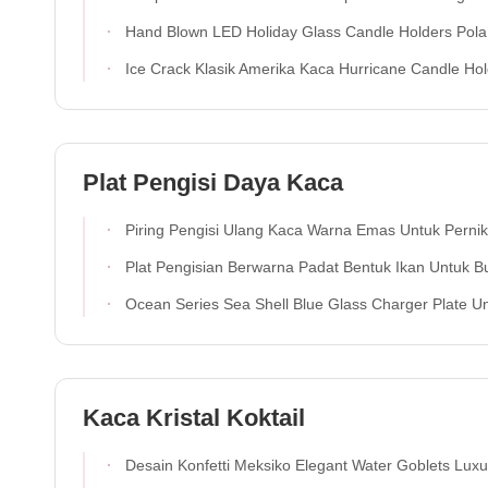
Hand Blown LED Holiday Glass Candle Holders Pola Pohon Na
Ice Crack Klasik Amerika Kaca Hurricane Candle Ho
Plat Pengisi Daya Kaca
Piring Pengisi Ulang Kaca Warna Emas Untuk Pernikah
Plat Pengisian Berwarna Padat Bentuk Ikan Untuk B
Ocean Series Sea Shell Blue Glass Charger Plate Untuk Desse
Kaca Kristal Koktail
Desain Konfetti Meksiko Elegant Water Goblets Luxury Hand Blown Confetti Cocktails Glass Cups Romantis Stem Pendek Kaca A