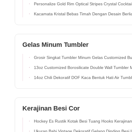
Personalize Gold Rim Optical Stripes Crystal Cocktail Gla
Kacamata Kristal Bebas Timah Dengan Desain Berlian Opt
Gelas Minum Tumbler
Grosir Singkat Tumbler Minum Gelas Customized Bunga Pattern Embossed Double Old Fashion Glass 
13oz Customized Borosilicate Double Wall Tumbler Minum Kaca Dengan Glitter Berwarna Di Da
14oz Chili Dekoratif DOF Kaca Bentuk Hati Air Tumbler Kaca Meksiko Rock Kaca Piala Untuk Hadiah Pernika
Kerajinan Besi Cor
Hockey Es Rustik Kotak Besi Tuang Hooks Kerajinan Besi Tuan
Ukuran Babi Vintage Dekoratif Gelang Dinding Besi Untuk Ruma