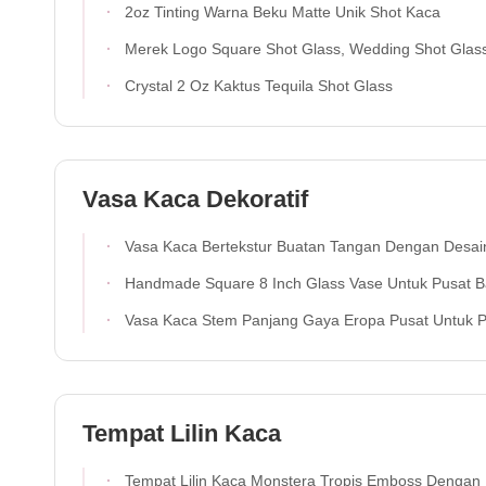
2oz Tinting Warna Beku Matte Unik Shot Kaca
Merek Logo Square Shot Glass, Wedding Shot Glass Untuk Minum Minuman Bergi
Crystal 2 Oz Kaktus Tequila Shot Glass
Vasa Kaca Dekoratif
Vasa Kaca Bertekstur Buatan Tangan Dengan Desain Corong Unik Untuk Tampilan Bunga Yang Kokoh Dan Fungsio
Handmade Square 8 Inch Glass Vase Untuk Pusat Bagi
Vasa Kaca Stem Panjang Gaya Eropa Pusat Untuk Pes
Tempat Lilin Kaca
Tempat Lilin Kaca Monstera Tropis Emboss Dengan Kapasitas 200ml Dalam Kaca Kristal Bebas Tim