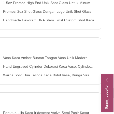
1.5oz Frosted High End Unik Shot Glass Untuk Minuman Beralkohol
Promosi 2oz Shot Glass Dengan Logo Unik Shot Glass
Handmade Dekoratif DNA Stem Twist Custom Shot Kaca
Vasa Kaca Amber Buatan Tangan Vasa Unik Modern Untuk Meja Pusat Vasa Bunga Dekoratif Untuk Rumah Kantor Pernikahan ((Ukuran S)
Hand Engraved Cylinder Dekorasi Kaca Vase, Cylinder Vase Centerpieces Dengan Pola
Warna Solid Dua Telinga Kaca Botol Vase, Bunga Vase Kaca Untuk Dekorasi Rumah
Layanan Daring
Penutup Lilin Kaca Iridescent Votive Semi Pasir Kasar Permukaan