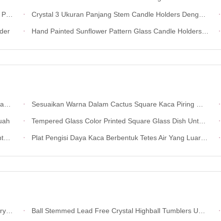
tal
Crystal 3 Ukuran Panjang Stem Candle Holders Dengan Marble Planet
lder
Hand Painted Sunflower Pattern Glass Candle Holders Untuk Rumah
an
Sesuaikan Warna Dalam Cactus Square Kaca Piring Makan Malam
uah
Tempered Glass Color Printed Square Glass Dish Untuk Rumah
rt
Plat Pengisi Daya Kaca Berbentuk Tetes Air Yang Luar Biasa
nggur
Ball Stemmed Lead Free Crystal Highball Tumblers Untuk Champagne