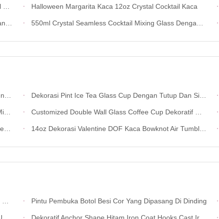
ss
Halloween Margarita Kaca 12oz Crystal Cocktail Kaca
ik
550ml Crystal Seamless Cocktail Mixing Glass Dengan Potongan Tangan
Cup
Dekorasi Pint Ice Tea Glass Cup Dengan Tutup Dan Silikat Straw Cocktail Tumbler Minum Gelas
lam
Customized Double Wall Glass Coffee Cup Dekoratif Glitter Tumbler Minum Gelas
han
14oz Dekorasi Valentine DOF Kaca Bowknot Air Tumbler Kaca Meksiko Ikon Rock Kaca Piala Untuk Hadiah Pernikahan
g
Pintu Pembuka Botol Besi Cor Yang Dipasang Di Dinding
h
Dekoratif Anchor Shape Hitam Iron Coat Hooks Cast Iron Crafts