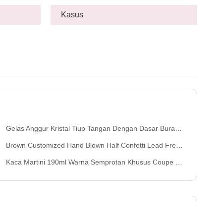
Kasus
Gelas Anggur Kristal Tiup Tangan Dengan Dasar Buram Gradien Dua Warna Dan Kapasitas 300ml Untuk Anggur Koktail Dan Dekorasi Rumah
Brown Customized Hand Blown Half Confetti Lead Free Crystal Wine Glass Goblet Set Stylish Durable Pilihan Untuk Layanan Minuman
Kaca Martini 190ml Warna Semprotan Khusus Coupe Buram Gradien Tiga Warna Cocok Untuk Penyajian Koktail Dan Tampilan Bar