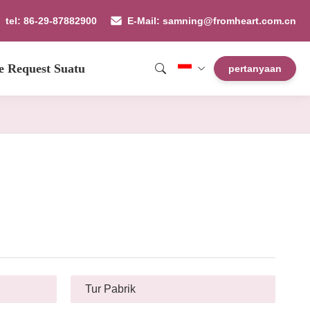
tel: 86-29-87882900
E-Mail: samning@fromheart.com.cn
e Request Suatu
pertanyaan
Tur Pabrik