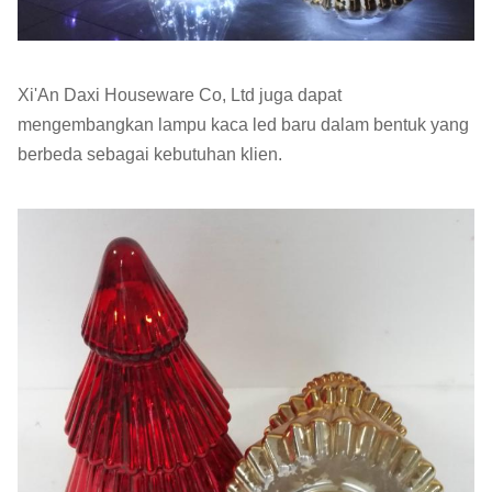
menyediakan peralatan kaca berkualitas tinggi
dengan harga yang terjangkau.Kami ingin bekerja
sama dengan teman dan mitra bisnis kami dari
Xi'An Daxi Houseware Co, Ltd juga dapat
seluruh dunia.
mengembangkan lampu kaca led baru dalam bentuk yang
berbeda sebagai kebutuhan klien.