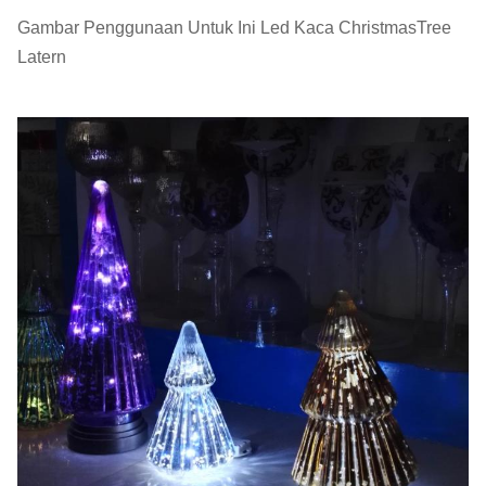
Gambar Penggunaan Untuk Ini Led Kaca ChristmasTree
Warna
Berwarna-warni
Latern
1 pcs dalam kotak dalam, 6 atau 12
Paket
pcs dalam karton master. kotak
coklat. paket aman normal.
MOQ
2400 set
Waktu
45 hari
Pelaksanaan
Perusahaan dan pabrik kami melakukan banyak
upaya untuk mengontrol kualitas. Kami