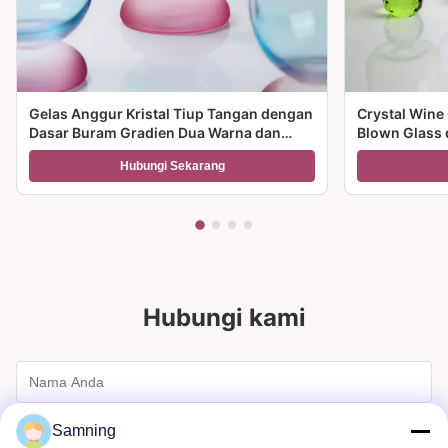
Gelas Anggur Kristal Tiup Tangan dengan
Crystal Wine
Dasar Buram Gradien Dua Warna dan
Blown Glass 
Kapasitas 300ml untuk Anggur Koktail
Multiple Size
Hubungi Sekarang
dan Dekorasi Rumah
dan hadiah
Hubungi kami
Samning