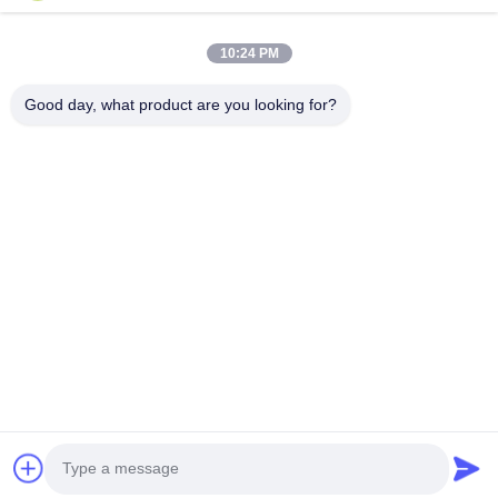
10:24 PM
Good day, what product are you looking for?
Mengirim
Rumah
Produk
Tentang Kita
Wisata Pabrik
Kontrol Kualitas
Hubungi Kami
Quote Request Suatu
tel:
86-29-87882900
E-mail:
samning@fromheart.com.cn
© 2026 Xi'An Daxi Houseware Co., Ltd. All Rights Reserved.