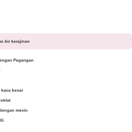
s bir kerajinan
Dengan Pegangan
r
 kaca besar
oklat
 dengan mesin
NG