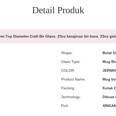
Detail Produk
m Top Diameter Craft Bir Glass
,
23oz kerajinan bir kaca
,
23oz gela
Shape:
Bulat 
Glass Type:
Mug Bi
COLOR:
JERNIH
Product Name:
Mug bir
Packing:
Kotak C
Technology:
Dibuat
Port:
XINGA