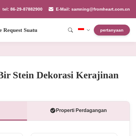
tel: 86-29-87882900
E-Mail: samning@fromheart.com.cn
e Request Suatu
pertanyaan
ir Stein Dekorasi Kerajinan
Properti Perdagangan