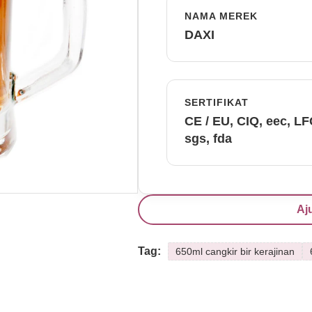
NAMA MEREK
DAXI
SERTIFIKAT
CE / EU, CIQ, eec, L
sgs, fda
Aj
Tag:
650ml cangkir bir kerajinan