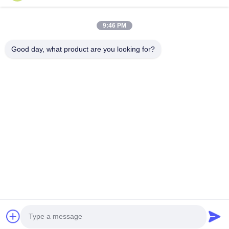
9:46 PM
Good day, what product are you looking for?
Mengirim
Rumah
Produk
Tentang Kita
Wisata Pabrik
Kontrol Kualitas
Hubungi Kami
Quote Request Suatu
tel:
86-29-87882900
E-mail:
samning@fromheart.com.cn
© 2026 Xi'An Daxi Houseware Co., Ltd. All Rights Reserved.