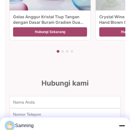
Gelas Anggur Kristal Tiup Tangan
Crystal Wine G
dengan Dasar Buram Gradien Dua
Hand Blown Gl
Warna dan Kapasitas 300ml untuk
Gradient dan Mu
Hubungi Sekarang
Hubu
Anggur Koktail dan Dekorasi Rumah
Ideal untuk pes
Hubungi kami
Samning