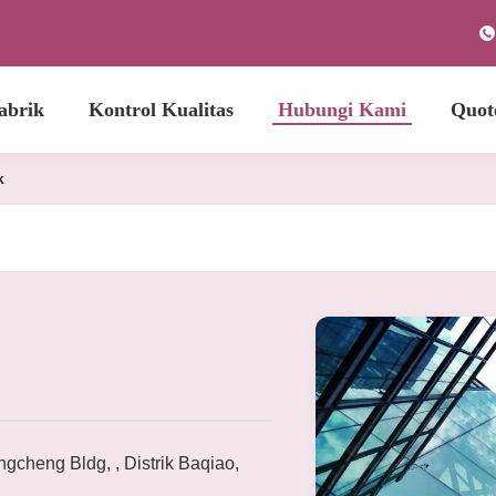
abrik
Kontrol Kualitas
Hubungi Kami
Quot
k
gcheng Bldg, , Distrik Baqiao,