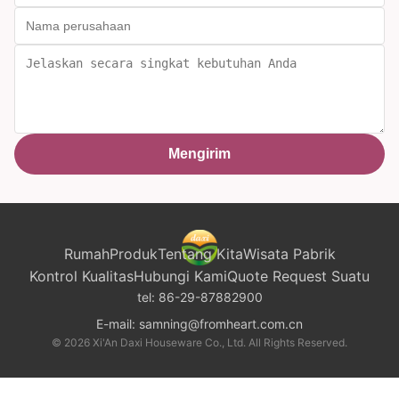
Mengirim
Rumah
Produk
Tentang Kita
Wisata Pabrik
Kontrol Kualitas
Hubungi Kami
Quote Request Suatu
tel:
86-29-87882900
E-mail:
samning@fromheart.com.cn
© 2026 Xi'An Daxi Houseware Co., Ltd. All Rights Reserved.