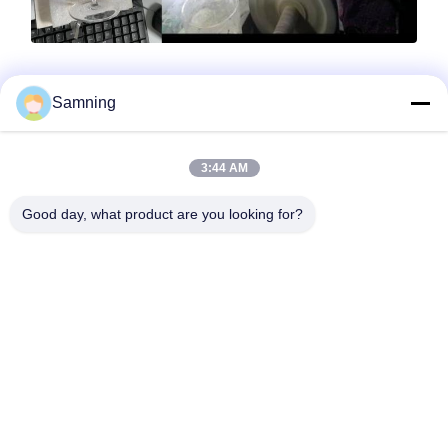
Samning
Kapasitas penelitian dan pengembangan
3:44 AM
xi'an daxi houseware co., ltd
memiliki tim R & D khusus
untuk kebutuhan bisnis pelanggan.
Good day, what product are you looking for?
Proses pengembangan produk:
produk dapat dikerjakan dari gambar
Karya seni desain
membuat cetakan
sampel
pemeriksaan produksi massal