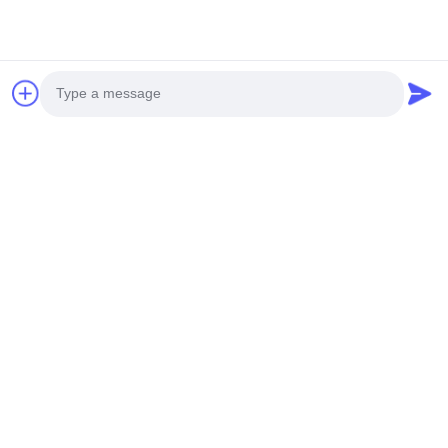
pengiriman
Photo
Video Call
Audio Call