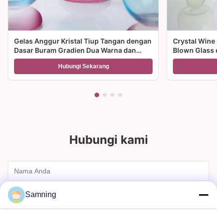
Gelas Anggur Kristal Tiup Tangan dengan
Crystal Wine
Dasar Buram Gradien Dua Warna dan
Blown Glass 
Kapasitas 300ml untuk Anggur Koktail
Multiple Size
Hubungi Sekarang
dan Dekorasi Rumah
dan hadiah
Hubungi kami
Samning