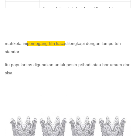
6 pcs dalam kotak dalam, 48 pcs dalam
Paket
karton utama kotak cokelat paket aman
normal
MOQ
1000 pcs
mahkota ini
pemegang lilin kaca
dilengkapi dengan lampu teh
standar.
Waktu
Itu popularitas digunakan untuk pesta pribadi atau bar umum dan
45 hari
Pelaksanaan
sisa.