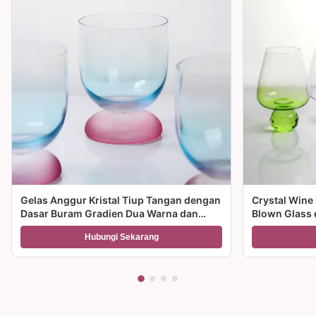
Gelas Anggur Kristal Tiup Tangan dengan
Crystal Wine
Dasar Buram Gradien Dua Warna dan
Blown Glass 
Kapasitas 300ml untuk Anggur Koktail
Multiple Size
Hubungi Sekarang
dan Dekorasi Rumah
dan hadiah