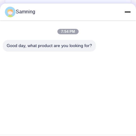
Samning
7:54 PM
Good day, what product are you looking for?
Mengirim
Rumah
Produk
Tentang Kita
Wisata Pabrik
Kontrol Kualitas
Hubungi Kami
Quote Request Suatu
tel:
86-29-87882900