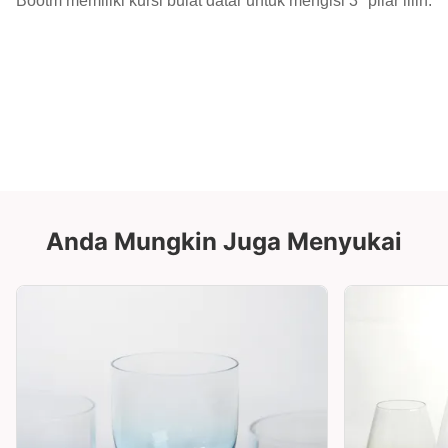
Bootm memiliki kursi bulat datar untuk mengisi 3 "pilar lilin.
Anda Mungkin Juga Menyukai