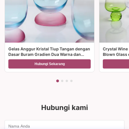
Gelas Anggur Kristal Tiup Tangan dengan
Crystal Wine
Dasar Buram Gradien Dua Warna dan
Blown Glass 
Kapasitas 300ml untuk Anggur Koktail
Multiple Size
Hubungi Sekarang
dan Dekorasi Rumah
dan hadiah
Hubungi kami