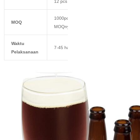
12 pcs dalam karton master.
1000pcs, untuk barang stok,
MOQ
MOQnya fleksibel.
Waktu
7-45 hari
Pelaksanaan