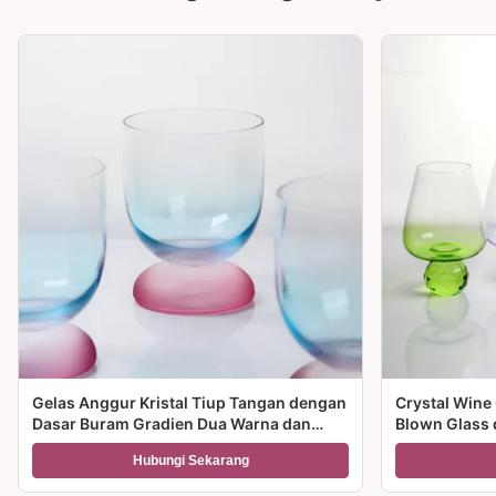
Gelas Anggur Kristal Tiup Tangan dengan
Crystal Wine
Dasar Buram Gradien Dua Warna dan
Blown Glass 
Kapasitas 300ml untuk Anggur Koktail
Multiple Size
Hubungi Sekarang
dan Dekorasi Rumah
dan hadiah