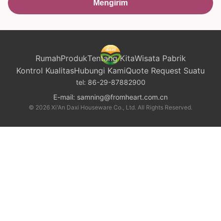
Mengirim
Rumah
Produk
Tentang Kita
Wisata Pabrik
Kontrol Kualitas
Hubungi Kami
Quote Request Suatu
tel:
86-29-87882900
E-mail:
samning@fromheart.com.cn
© 2026 Xi'An Daxi Houseware Co., Ltd. All Rights Reserved.