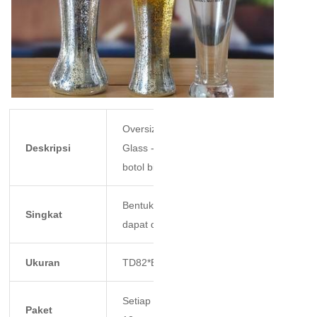
Oversized Extra Large Giant Beer
Deskripsi
Glass - 53oz- Menampung hingga 4
botol bir
Bentuk kaca, warna dan ukuran
Singkat
dapat disesuaikan.
Ukuran
TD82*BD103*320MM,1500ml=53OZ
Setiap gelas dalam kotak individu,
Paket