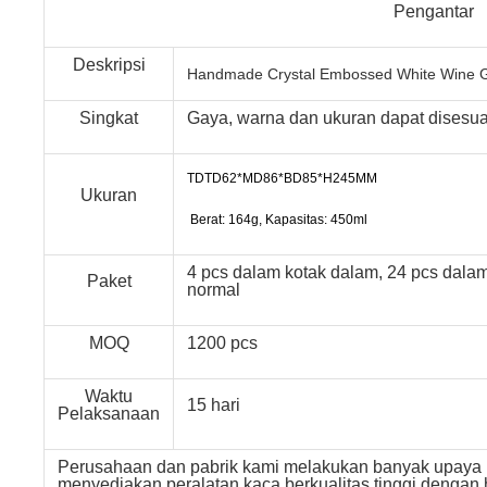
Pengantar
Deskripsi
Handmade Crystal Embossed White Wine Gl
Singkat
Gaya, warna dan ukuran dapat disesua
TD
TD62*MD86*BD85*H245MM
Ukuran
Berat: 164g, Kapasitas: 450ml
4 pcs dalam kotak dalam, 24 pcs dalam
Paket
normal
MOQ
1200 pcs
Waktu
15 hari
Pelaksanaan
Perusahaan dan pabrik kami melakukan banyak upaya u
menyediakan peralatan kaca berkualitas tinggi dengan 