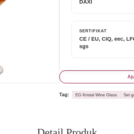
DAXI
SERTIFIKAT
CE / EU, CIQ, eec, L
sgs
Aj
Tag:
EG Kristal Wine Glass
Set g
Detail Produk