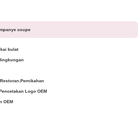
sampanye coupe
kai bulat
lingkungan
Restoran.Pernikahan
 Pencetakan Logo OEM
n OEM