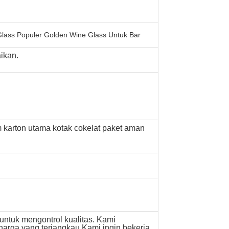
ass Populer Golden Wine Glass Untuk Bar
ikan.
 karton utama kotak cokelat paket aman
ntuk mengontrol kualitas. Kami
harga yang terjangkau.Kami ingin bekerja